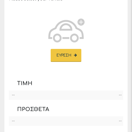
ΕΎΡΕΣΗ
ΤΙΜΉ
--
--
ΠΡΌΣΘΕΤΑ
--
--