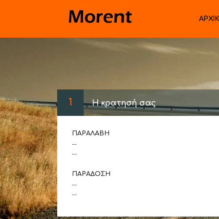
ΑΡΧΙ
1
Η κρατησή σας
ΠΑΡΑΛΑΒΉ
--
--
ΠΑΡΆΔΟΣΗ
--
--